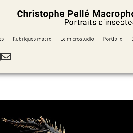
Christophe Pellé Macroph
Portraits d'insecte
es
Rubriques macro
Le microstudio
Portfolio