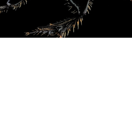
Acarien sur Onthophagus ovatus - Componon-S 50mm/f2,8
Onthophagus ovatus
(Linnaeus, 1767
Coleoptera – Scarabaeidae – Scarabaeinae​
Noms vernaculaires : onthophage, bousier​