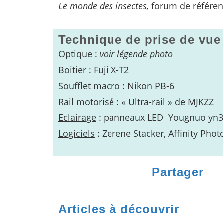
Le monde des insectes,
forum de référen
Technique de prise de vue
Optique
:
voir légende photo
Boitier
: Fuji X-T2
Soufflet macro
: Nikon PB-6
Rail motorisé
: « Ultra-rail » de MJKZZ
Eclairage
: panneaux LED Yougnuo yn30
Logiciels
: Zerene Stacker, Affinity Pho
Partager
Articles à découvrir