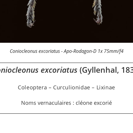
Coniocleonus excoriatus - Apo-Rodagon-D 1x 75mm/f4
niocleonus excoriatus
(Gyllenhal, 18
Coleoptera – Curculionidae – Lixinae​
Noms vernaculaires : cléone excorié