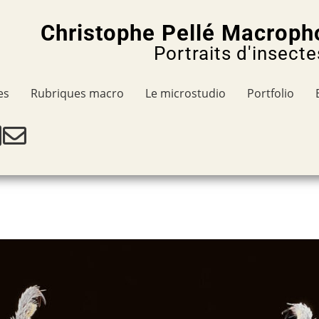
Christophe Pellé Macroph
Portraits d'insecte
es
Rubriques macro
Le microstudio
Portfolio