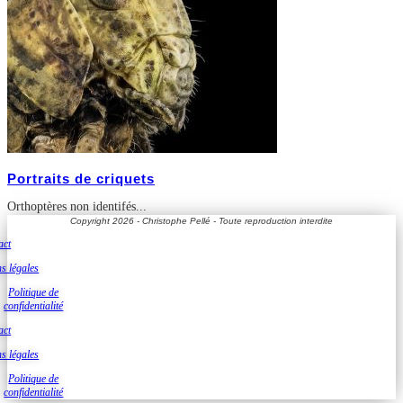
Portraits de criquets
Orthoptères non identifés...
Copyright 2026 - Christophe Pellé - Toute reproduction interdite
act
s légales
Politique de
confidentialité
act
s légales
Politique de
confidentialité