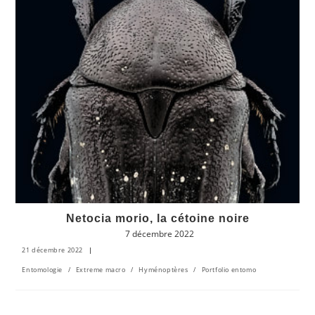
Netocia morio, la cétoine noire
7 décembre 2022
21 décembre 2022
Entomologie
/
Extreme macro
/
Hyménoptères
/
Portfolio entomo