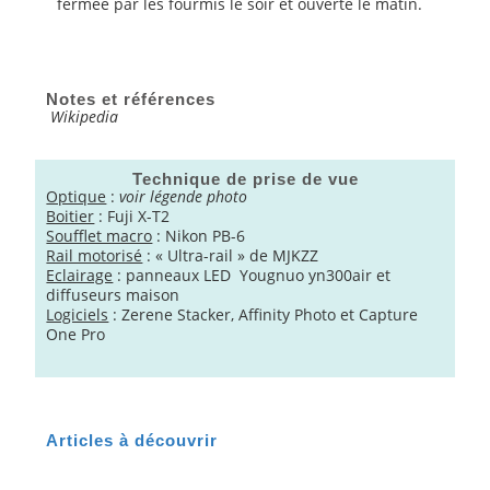
fermée par les fourmis le soir et ouverte le matin.
Notes et références
Wikipedia
Technique de prise de vue
Optique
:
voir légende photo
Boitier
: Fuji X-T2
Soufflet macro
: Nikon PB-6
Rail motorisé
: « Ultra-rail » de MJKZZ
Eclairage
: panneaux LED Yougnuo yn300air et
diffuseurs maison
Logiciels
: Zerene Stacker, Affinity Photo et Capture
One Pro
Articles à découvrir