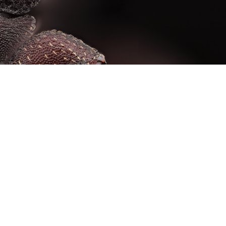
Cephalotes pallens - Mitutoyo 10x/0,28 et DCR-150
Cephalotes pallens
(Klug, 1824)​
Hymenoptera – Formicidae – Myrmicinae
vernaculaires : fourmi arboricole, céphalote​, fourmi 